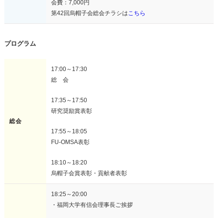
会費：7,000円
第42回烏帽子会総会チラシは
こちら
プログラム
17:00～17:30
総 会
17:35～17:50
研究奨励賞表彰
総会
17:55～18:05
FU-OMSA表彰
18:10～18:20
烏帽子会賞表彰・貢献者表彰
18:25～20:00
・福岡大学有信会理事長ご挨拶