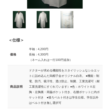
＜仕様＞
半袖：4,200円
価格
長袖：4,300円
（ネーム入れは一行100円追加）
ドクターが求める機能性をスタイリッシュなシルエッ
トに詰め込んだ烏帽子会オリジナル白衣。 ●機能：制
電、防汚、吸汗性、透け防止、制菌、工業洗濯可（耐
商品説明
工業洗濯性にすぐれています）●色：ホワイト※左
胸・左胸裏・両脇ポケット付き、右腰ポケットに内ポ
ケット付き ●後ろベルト付きは学生仕様。学生以外
はベルト付き無し選択可